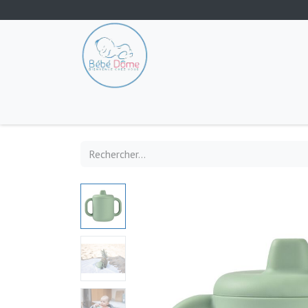
Tout les produits
Poussette
Siège-auto
S