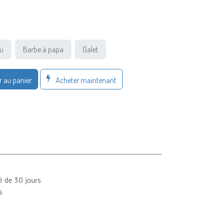
eu
Barbe à papa
Galet
Acheter maintenant
r au panier
é de 30 jours
s