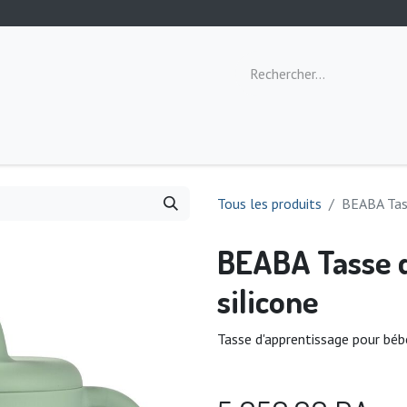
ommeil
Toilette
Repas
Éveil
Tous les produits
BEABA Tass
BEABA Tasse d
silicone
Tasse d'apprentissage pour bébé