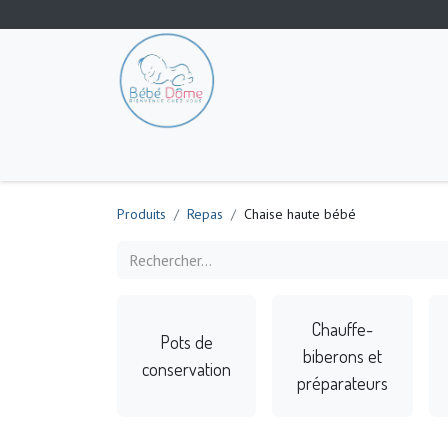
Tout les produits
Poussette
Siège-auto
S
Produits
Repas
Chaise haute bébé
Chauffe-
Pots de
biberons et
conservation
préparateurs