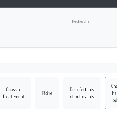
ommeil
Toilette
Repas
Éveil
Ch
Coussin
Désinfectants
Tétine
ha
d'allaitement
et nettoyants
b