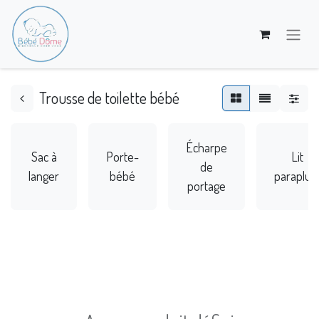
Trousse de toilette bébé
Écharpe
Sac à
Porte-
Lit
de
langer
bébé
paraplui
portage