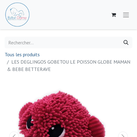
Tous les produits
LES DEGLINGOS GOBETOU LE POISSON GLOBE MAMAN
& BEBE BETTERAVE