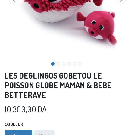
LES DEGLINGOS GOBETOU LE
POISSON GLOBE MAMAN & BEBE
BETTERAVE
10 300,00
DA
COULEUR