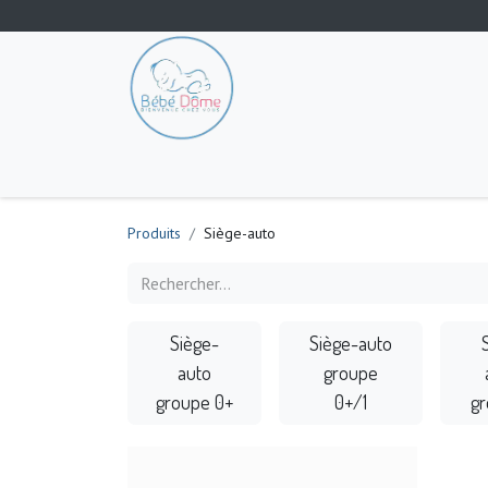
Tout les produits
Poussette
Siège-auto
S
Produits
Siège-auto
Siège-
Siège-auto
auto
groupe
groupe 0+
0+/1
gr