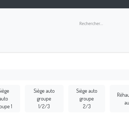
ommeil
Toilette
Repas
Éveil
Siège
Siège auto
Siège auto
Réhau
auto
groupe
groupe
au
oupe 1
1/2/3
2/3