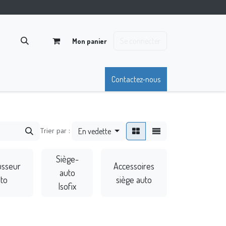
Se connecter
Mon panier
Contactez-nous
Trier par :
En vedette
Siège-
sseur
Accessoires
auto
to
siège auto
Isofix