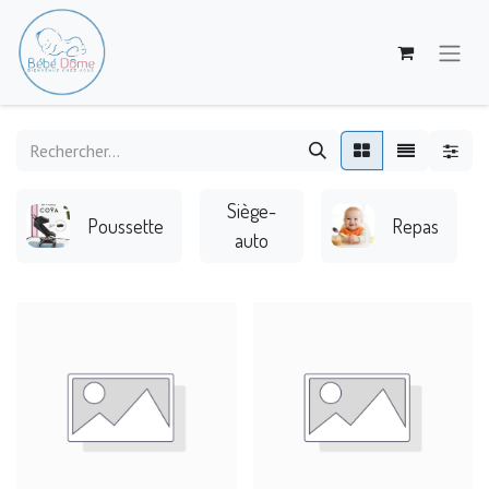
Siège-
Poussette
Repas
auto