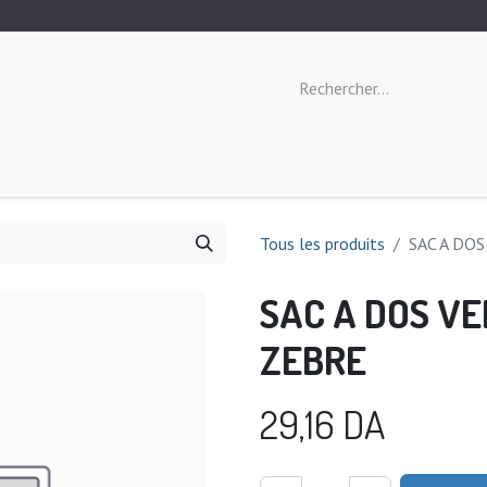
ommeil
Toilette
Repas
Éveil
Tous les produits
SAC A DO
SAC A DOS VE
ZEBRE
29,16
DA