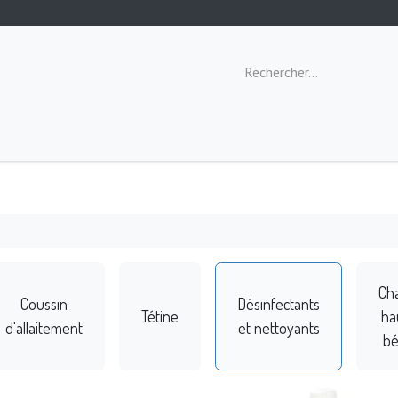
ommeil
Toilette
Repas
Éveil
Ch
Coussin
Désinfectants
Tétine
ha
d'allaitement
et nettoyants
b