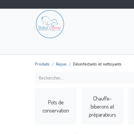
Tout les produits
Poussette
Siège-auto
S
Produits
Repas
Désinfectants et nettoyants
Chauffe-
Pots de
biberons et
conservation
préparateurs