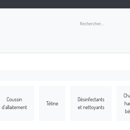
ommeil
Toilette
Repas
Éveil
Ch
Coussin
Désinfectants
Tétine
ha
d'allaitement
et nettoyants
b