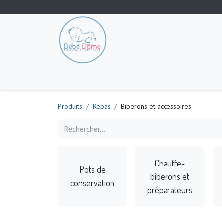
Tout les produits
Poussette
Siège-auto
S
Produits
Repas
Biberons et accessoires
Chauffe-
Pots de
biberons et
conservation
préparateurs