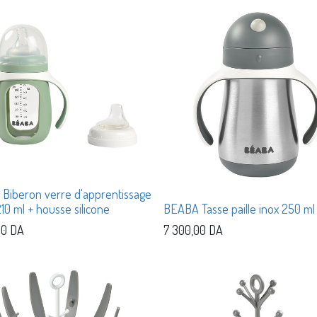
Biberon verre d'apprentissage
210 ml + housse silicone
BEABA Tasse paille inox 250 ml
00
DA
7 300,00
DA