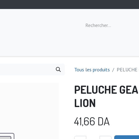
ommeil
Toilette
Repas
Éveil
Tous les produits
PELUCHE 
PELUCHE GEA
LION
41,66
DA